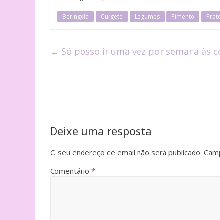
Beringela
Curgete
Legumes
Pimento
Prat
←
Só posso ir uma vez por semana às c
Deixe uma resposta
O seu endereço de email não será publicado.
Camp
Comentário
*