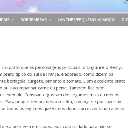
IPAIS
SOBREMESAS
LANCHES/PEQUENO-ALMOÇO
DI
 É o prato que as personagens principais, o Linguini e o Rémy,
m prato típico do sul da França, elaborado, como dizem os
e beringela, curgete, pimento e tomate. É um excelente prato
nho ou a acompanhar carne ou peixe. Também fica bem
por exemplo. Consoante gostam dos legumes mais ou menos
r. Para poupar tempo, nesta receita, começa-se por fazer um
a-se todos os legumes que vamos depois acrescentando a esse
ete e a beringela em cubos, mas com cuidado para não se