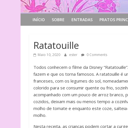
INÍCIO
SOBRE
ENTRADAS
PRATOS PRINC
Ratatouille
Maio 10, 2020
ester
0 Comments
Todos conhecem o filme da Disney “Ratatouille”.
fazem e que os torna famosos. A ratatouille é u
franceses, com os legumes do sol, nomeadament
colorido para se consumir quente ou frio, sozi
acompanhado com um pouco de arroz branco, 
cozidos, deixam mais ou menos tempo a cozinha
molho de tomate e enquanto este coze, saltei
molho.
Nesta receita, as crianças podem cortar a curg