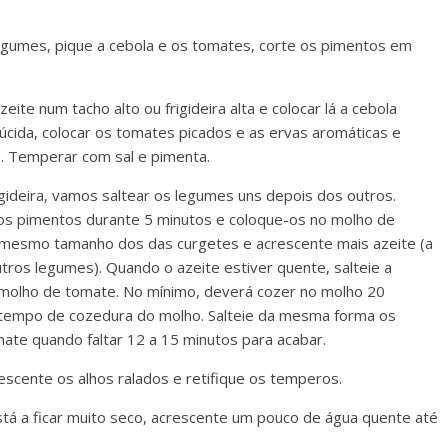
legumes, pique a cebola e os tomates, corte os pimentos em
ite num tacho alto ou frigideira alta e colocar lá a cebola
lúcida, colocar os tomates picados e as ervas aromáticas e
s. Temperar com sal e pimenta.
gideira, vamos saltear os legumes uns depois dos outros.
 os pimentos durante 5 minutos e coloque-os no molho de
 mesmo tamanho dos das curgetes e acrescente mais azeite (a
tros legumes). Quando o azeite estiver quente, salteie a
o molho de tomate. No mínimo, deverá cozer no molho 20
o tempo de cozedura do molho. Salteie da mesma forma os
ate quando faltar 12 a 15 minutos para acabar.
escente os alhos ralados e retifique os temperos.
tá a ficar muito seco, acrescente um pouco de água quente até