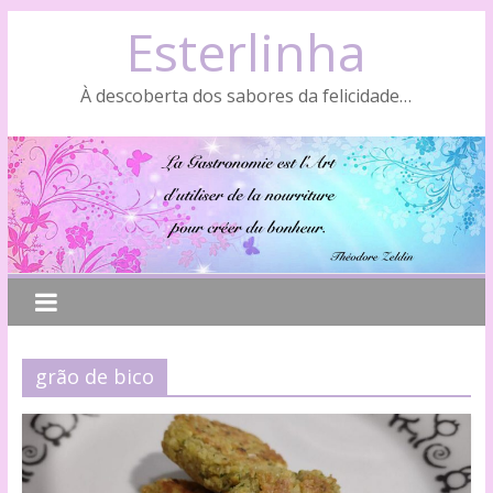
Skip
Esterlinha
to
content
À descoberta dos sabores da felicidade…
grão de bico